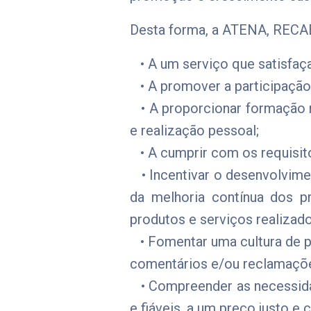
Desta forma, a ATENA, RE
• A um serviço que satisfaça
• A promover a participação
• A proporcionar formação n
e realização pessoal;
• A cumprir com os requisitos
• Incentivar o desenvolvime
da melhoria contínua dos p
produtos e serviços realizad
• Fomentar uma cultura de pa
comentários e/ou reclamaçõ
• Compreender as necessidad
e fiáveis, a um preço justo e 