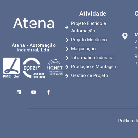
Atividade
C
Projeto Elétrico e
Automação
M
Projeto Mecânico
Z
Atena - Automação
Maquinação
P
Industrial, Lda.
R
Informática Industrial
P
Produção e Montagem
Gestão de Projeto
Política d