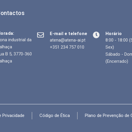
ontactos
orada:
E-mail e telefone
Horário
ona industrial da
atena@atena-ai.pt
8:00 - 18:00 (
alhaça
+351 234 757 010
Sex)
ua B 5, 3770-360
Sábado - Do
alhaça
(Encerrado)
e Privacidade
Código de Ética
Plano de Prevenção de 